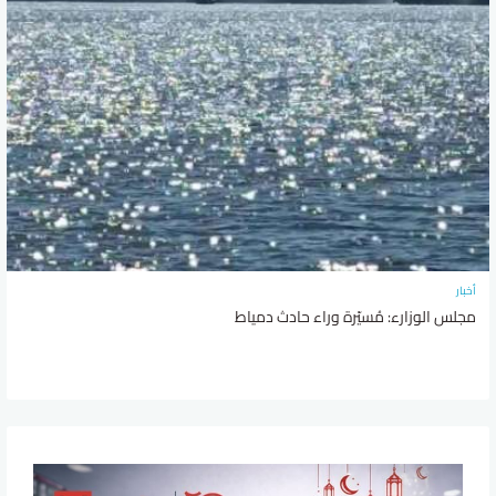
أخبار
مجلس الوزارء: مُسيّرة وراء حادث دمياط