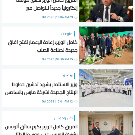
الفريق كامل الوزير تطلق موقعاً
إلكترونياً جديداً للتواصل مع
المستثمرين والجمهور
29 Oct 2025 | 10:04 AM
منوعات
كامل الوزير: إعادة الإعمار تفتح آفاق
جديدة لصناعة الصلب
15 Oct 2025 | 02:36 PM
اقتصاد
وزير الاستثمار يشهد تدشين خطوط
الإنتاج الجديدة لشركة مارس بالسادس
من أكتوبر
12 Oct 2025 | 12:01 PM
نقل وموانئ
الفريق كامل الوزير يكرم سائق أتوبيس
بشركة اتوبيس غرب ووسط الدلتا