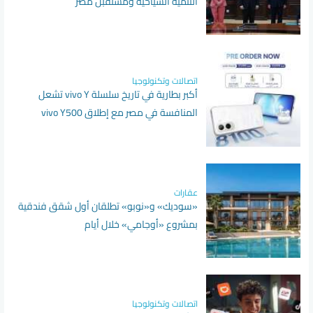
التنمية السياحية ومستقبل مصر
اتصالات وتكنولوجيا
أكبر بطارية في تاريخ سلسلة vivo Y تشعل
المنافسة في مصر مع إطلاق vivo Y500
عقارات
«سوديك» و«نوبو» تطلقان أول شقق فندقية
بمشروع «أوجامي» خلال أيام
اتصالات وتكنولوجيا