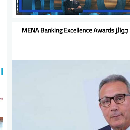
البنك الأهلي المصري يفوز بجائزة ضمن جوائز MENA Banking Excellence Awards