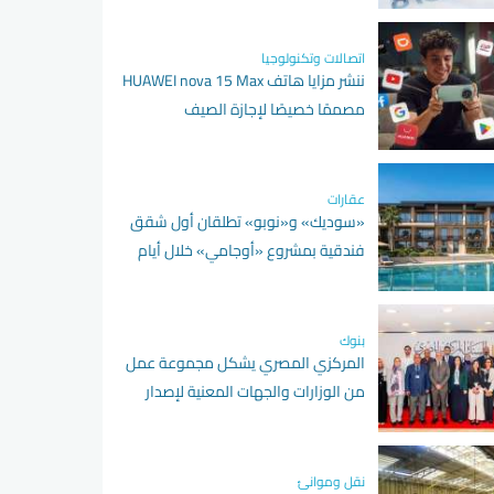
اتصالات وتكنولوجيا
ننشر مزايا هاتف HUAWEI nova 15 Max
مصممًا خصيصًا لإجازة الصيف
عقارات
«سوديك» و«نوبو» تطلقان أول شقق
فندقية بمشروع «أوجامي» خلال أيام
بنوك
المركزي المصري يشكل مجموعة عمل
من الوزارات والجهات المعنية لإصدار
تصنيف التمويل المستدام
نقل وموانئ