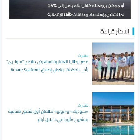
الاكثر قراءة
عقارات
مصر إيطاليا العقارية تستعرض ملامح “سولاري”
رأس الحكمة.. وتعلن إطلاق Amare Seafront
Villas
عقارات
«سوديك» و«نوبو» تطلقان أول شقق فندقية
بمشروع «أوجامي» خلال أيام