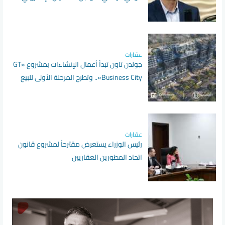
عقارات
جولدن تاون تبدأ أعمال الإنشاءات بمشروع «GT
Business City».. وتطرح المرحلة الأولى للبيع
عقارات
رئيس الوزراء يستعرض مقترحاً لمشروع قانون
اتحاد المطورين العقاريين