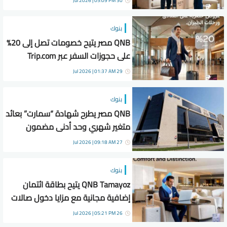
30 Jul 2026 | 05:09 PM
بنوك
QNB مصر يتيح خصومات تصل إلى 20%
على حجوزات السفر عبر Trip.com
لحاملي بطاقات World Elite
29 Jul 2026 | 01:37 AM
بنوك
QNB مصر يطرح شهادة “سمارت” بعائد
متغير شهري وحد أدنى مضمون
17.25%
27 Jul 2026 | 09:18 AM
بنوك
QNB Tamayoz يتيح بطاقة ائتمان
إضافية مجانية مع مزايا دخول صالات
المطارات العالمية
26 Jul 2026 | 05:21 PM