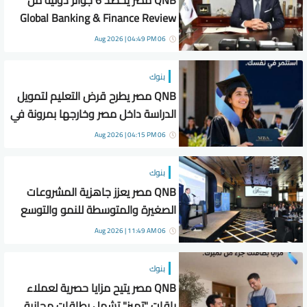
QNB مصر يحصد 6 جوائز دولية من
Global Banking & Finance Review
لعام 2026
06 Aug 2026 | 04:49 PM
بنوك
QNB مصر يطرح قرض التعليم لتمويل
الدراسة داخل مصر وخارجها بمرونة في
العملة
06 Aug 2026 | 04:15 PM
بنوك
QNB مصر يعزز جاهزية المشروعات
الصغيرة والمتوسطة للنمو والتوسع
من خلال برنامج أبطال المشروعات
06 Aug 2026 | 11:49 AM
الصغيرة والمتوسطة
بنوك
QNB مصر يتيح مزايا حصرية لعملاء
باقات "تميز" تشمل بطاقات مجانية