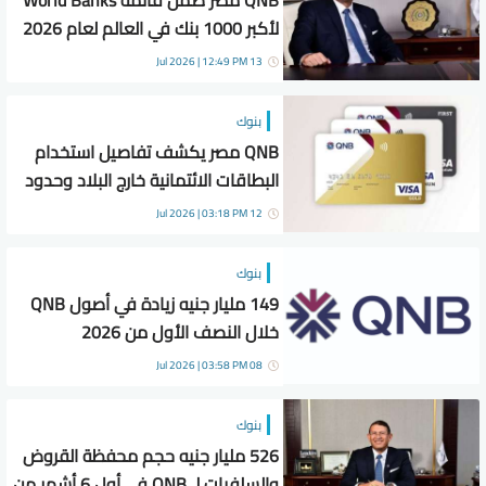
QNB مصر ضمن قائمة World Banks
لأكبر 1000 بنك في العالم لعام 2026
13 Jul 2026 | 12:49 PM
بنوك
QNB مصر يكشف تفاصيل استخدام
البطاقات الائتمانية خارج البلاد وحدود
الشراء والسحب
12 Jul 2026 | 03:18 PM
بنوك
149 مليار جنيه زيادة في أصول QNB
خلال النصف الأول من 2026
08 Jul 2026 | 03:58 PM
بنوك
526 مليار جنيه حجم محفظة القروض
والسلفيات لـ QNB في أول 6 أشهر من