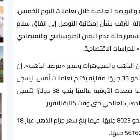
والبورصة العالمية خلال تعاملات اليوم الخميس،
الة الترقب بشأن إمكانية التوصل إلى اتفاق سلام
استمرار حالة عدم اليقين الجيوسياسي والاقتصادي
» للدراسات الاقتصادية.
ون الذهب والمجوهرات ومدير «مرصد الذهب»، إن
أسعار الذهب في السوق المحلية ارتفعت بنحو 35 جنيهًا مقارنة بختام تعاملات أمس، ليسجل
جرام الذهب عيار 21 نحو 7020 جنيهًا، بينما صعدت الأوقية عالميًا بنحو 38 دولارًا لتسجل
وأضاف أن سعر جرام الذهب عيار 24 سجل نحو 8023 جنيهًا، فيما بلغ سعر جرام الذهب عيار 18