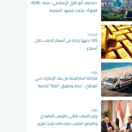
«مصرف أبو ظبي الإسلامي- مصر ADIB-
Egypt» يتصدر مشهد الصيرفة
المستدامة بـ 9 جوائز دولية
اقتصاد
185 جنيهاً زيادة فى أسعار الذهب خلال
أسبوع
بنوك
شراكة استراتيجية بين بنك الإمارات دبي
الوطني - مصر وتطبيق "نقلة" لخدمة
عملاء الخدمات المصرفية المميزة
بنوك
وزير الشباب يلتقي بالرئيس التنفيذي
والعضو المنتدب لبنك saib لبحث تعزيز
التعاون المشترك بين الجانبين