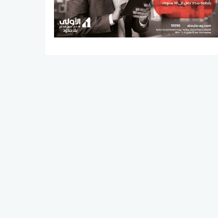
Imarrae ببدء أعمال الإنشاءات في
المرحلة الأولى من مشروعها السكني
KIN، والذي تتجاوز استثماراته الإجمالية
22 مليار جنيه، وذلك عقب استكمال
المخطط العام للمشروع والحصول على
جميع التراخيص والموافقات اللازمة، في
خطوة تمثل انطلاق مرحلة التنفيذ الفعلي
للمشروع وتجسد التزام الشركة بتنفيذ
خططها التطويرية وفق الجداول الزمنية
المستهدفة، على أن يتم تسليم المرحلة
الأولى خلال 3 سنوات ونصف، بحلول عام
2030، واستكمال جميع مراحل المشروع
بحلول عام 2033. وفي هذا السياق، أفاد
الأستاذ أحمد خضر، الرئيس التنفيذي
والشريك المؤسس لشركة Imarrae:
"يمثل بدء أعمال الإنشاءات في مشروع
KIN أكثر من مجرد انطلاق لمرحلة التنفيذ؛