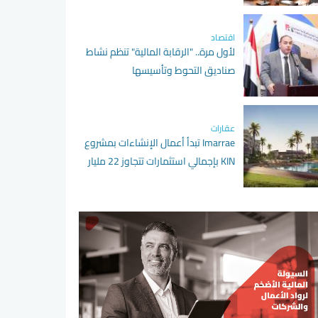
اقتصاد
لأول مرة.. "الرقابة المالية" تنظم نشاط
صناديق التحوط وتأسيسها
عقارات
Imarrae تبدأ أعمال الإنشاءات بمشروع
KIN بإجمالي استثمارات تتجاوز 22 مليار
جنيه 72العنوان الرئيسي مطلوب الملخص
140الملخص مطلوب القسم الكاتب
كلمات المفتاحية مطلوب توقيت النشر
النوع خبر فيديو إنفوجرافيك ملف صحفي
مقالات الرأي البوم صور استفتاء حالة
النشر نشر غير منشور مراجعة جاهز حذف
عرض فى الاخبار الرئيسية عرض فى الاخبار
الرئيسية للقسم المحرر احتفلت شركة