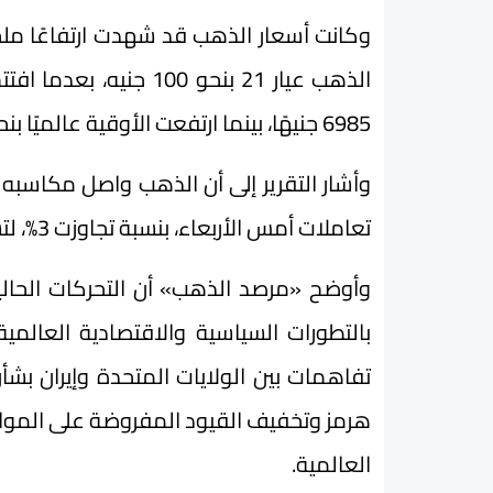
وكانت أسعار الذهب قد شهدت ارتفاعًا ملح
6985 جنيهًا، بينما ارتفعت الأوقية عالميًا بنحو 141 دولارًا، من 4556 دولارًا إلى 4697 دولارًا.
وأشار التقرير إلى أن الذهب واصل مكاسبه 
تعاملات أمس الأربعاء، بنسبة تجاوزت 3%، لتسجل أعلى مستوياتها منذ أواخر أبريل الماضي.
وأوضح «مرصد الذهب» أن التحركات الحال
بالتطورات السياسية والاقتصادية العالم
تفاهمات بين الولايات المتحدة وإيران ب
هرمز وتخفيف القيود المفروضة على الموانئ 
العالمية.