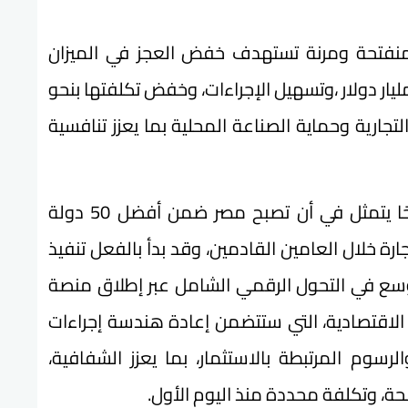
ة منفتحة ومرنة تستهدف خفض العجز في الميزان
جاري من خلال تعظيم الصادرات إلى 145 مليار دولار ،وتسهيل الإجراءات، وخفض تكلفتها بنحو
لتجارية وحماية الصناعة المحلية بما يعزز تنافسية
وأكد الخطيب أن الدولة تبنت هدفًا طموحًا يتمثل في أن تصبح مصر ضمن أفضل 50 دولة
ارة خلال العامين القادمين، وقد بدأ بالفعل تنفيذ
وسع في التحول الرقمي الشامل عبر إطلاق منصة
 الاقتصادية، التي ستتضمن إعادة هندسة إجراءات
رسوم المرتبطة بالاستثمار، بما يعزز الشفافية،
ضحة، وتكلفة محددة منذ اليوم الأول.