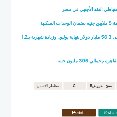
حتياطي النقد الأجنبي في مصر
كنية
رئيس الوزراء: احتياطي النقد الأجنبي يرتفع إلى 56.3 مليار دولار بنهاية يوليو.. وزيادة شهرية بـ1.2
ي 395 مليون جنيه
منتج القروضB
CI
مخاطر الائتمان
print
what