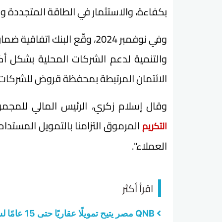
بكفاءة، والاستثمار في الطاقة المتجددة وك
وفي نوفمبر 2024، وقّع البنك ا
الائتمان المرتبطة بمحفظة قروض للشركات الصغيرة
وقال إسلام زكري، الرئيس المالي للمجم
المرموق التزامنا بالتمويل المستدام
التكريم
العملاء".
اقرأ أكثر
QNB مصر يتيح تمويلًا عقاريًا حتى 15 عامًا لشراء الوحدات السكنية