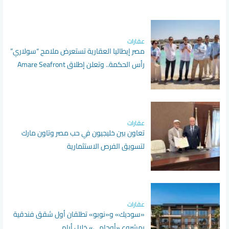
عقارات
مصر إيطاليا العقارية تستعرض ملامح “سولاري”
رأس الحكمة.. وتعلن إطلاق Amare Seafront
Villas
عقارات
تعاون بين خليجيون في حب مصر وتاون مارك
لتسويق الفرص الاستثمارية
عقارات
«سوديك» و«نوبو» تطلقان أول شقق فندقية
بمشروع «أوجامي» خلال أيام