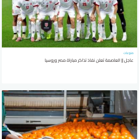
منوعات
عاجل || العاصمة تعلن نفاذ تذاكر مباراة مصر وروسيا