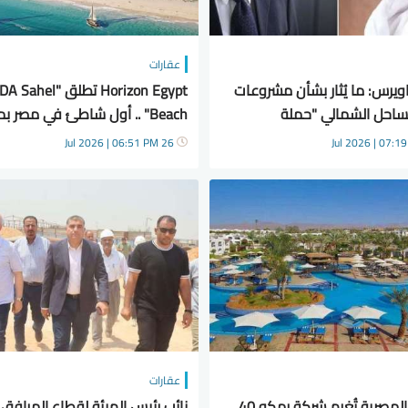
عقارات
يرس: ما يُثار بشأن مشروعات
Horizon Egypt تطلق "l
لساحل الشمالي "حملة
Beach" .. أول شاطئ في مصر 
"
المنتجع العالمي الفاخر
26 Jul 2026 | 06:51 PM
عقارات
البورصة المصرية تُغرم شركة رمكو 40
نائب رئيس الهيئة لقطاع المرافق ي