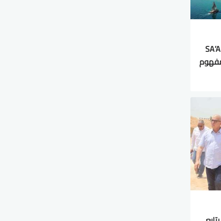
SA’ADA Sahe
بمفهوم
تابع