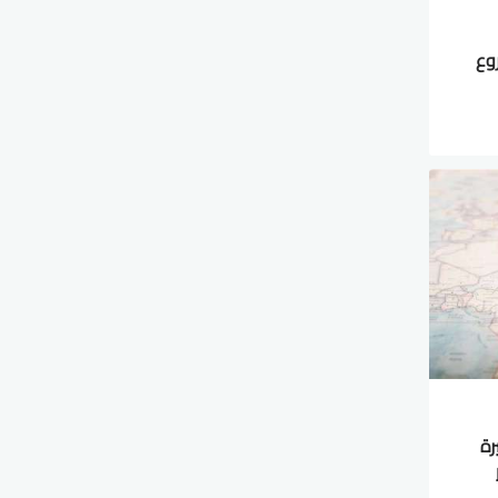
وع
رة