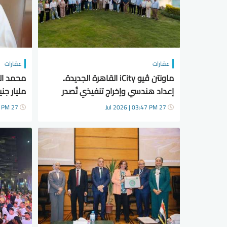
عقارات
عقارات
ماونتن ڤيو iCity القاهرة الجديدة..
إعداد هندسي وإخراج تنفيذي تُصدر
مليار ج
للعالم
الشمالي
27 Jul 2026 | 03:12 PM
27 Jul 2026 | 03:47 PM