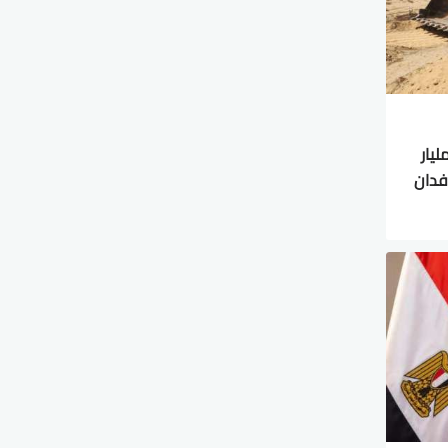
 تسترد أراضي بقيمة 21 مليار