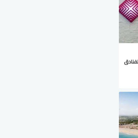
لفنادق